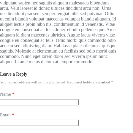
vulputate sapien nec sagittis aliquam malesuada bibendum
arcu. Velit laoreet id donec ultrices tincidunt arcu non. Urna
nec tincidunt praesent semper feugiat nibh sed pulvinar. Odio
ut enim blandit volutpat maecenas volutpat blandit aliquam. Id
aliquet lectus proin nibh nisl condimentum id venenatis. Vitae
congue eu consequat ac felis donec et odio pellentesque. Amet
aliquam id diam maecenas ultricies. Augue lacus viverra vitae
congue eu consequat ac felis. Odio morbi quis commodo odio
aenean sed adipiscing diam. Habitasse platea dictumst quisque
sagittis. Molestie at elementum eu facilisis sed odio morbi quis
commodo. Nunc eget lorem dolor sed viverra ipsum nunc
aliquet. In ante metus dictum at tempor commodo.
Leave a Reply
Your email address will not be published.
Required fields are marked
*
Name
*
Email
*