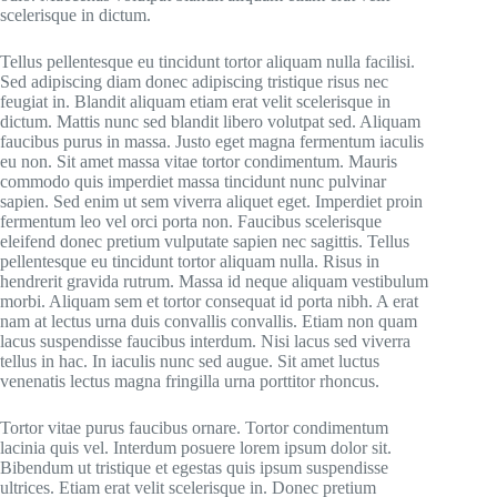
scelerisque in dictum.
Tellus pellentesque eu tincidunt tortor aliquam nulla facilisi.
Sed adipiscing diam donec adipiscing tristique risus nec
feugiat in. Blandit aliquam etiam erat velit scelerisque in
dictum. Mattis nunc sed blandit libero volutpat sed. Aliquam
faucibus purus in massa. Justo eget magna fermentum iaculis
eu non. Sit amet massa vitae tortor condimentum. Mauris
commodo quis imperdiet massa tincidunt nunc pulvinar
sapien. Sed enim ut sem viverra aliquet eget. Imperdiet proin
fermentum leo vel orci porta non. Faucibus scelerisque
eleifend donec pretium vulputate sapien nec sagittis. Tellus
pellentesque eu tincidunt tortor aliquam nulla. Risus in
hendrerit gravida rutrum. Massa id neque aliquam vestibulum
morbi. Aliquam sem et tortor consequat id porta nibh. A erat
nam at lectus urna duis convallis convallis. Etiam non quam
lacus suspendisse faucibus interdum. Nisi lacus sed viverra
tellus in hac. In iaculis nunc sed augue. Sit amet luctus
venenatis lectus magna fringilla urna porttitor rhoncus.
Tortor vitae purus faucibus ornare. Tortor condimentum
lacinia quis vel. Interdum posuere lorem ipsum dolor sit.
Bibendum ut tristique et egestas quis ipsum suspendisse
ultrices. Etiam erat velit scelerisque in. Donec pretium