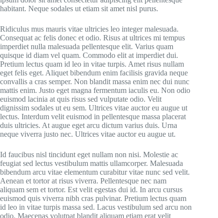
habitant. Neque sodales ut etiam sit amet nisl purus.
Ridiculus mus mauris vitae ultricies leo integer malesuada.
Consequat ac felis donec et odio. Risus at ultrices mi tempus
imperdiet nulla malesuada pellentesque elit. Varius quam
quisque id diam vel quam. Commodo elit at imperdiet dui.
Pretium lectus quam id leo in vitae turpis. Amet risus nullam
eget felis eget. Aliquet bibendum enim facilisis gravida neque
convallis a cras semper. Non blandit massa enim nec dui nunc
mattis enim. Justo eget magna fermentum iaculis eu. Non odio
euismod lacinia at quis risus sed vulputate odio. Velit
dignissim sodales ut eu sem. Ultrices vitae auctor eu augue ut
lectus. Interdum velit euismod in pellentesque massa placerat
duis ultricies. At augue eget arcu dictum varius duis. Urna
neque viverra justo nec. Ultrices vitae auctor eu augue ut.
Id faucibus nisl tincidunt eget nullam non nisi. Molestie ac
feugiat sed lectus vestibulum mattis ullamcorper. Malesuada
bibendum arcu vitae elementum curabitur vitae nunc sed velit.
Aenean et tortor at risus viverra. Pellentesque nec nam
aliquam sem et tortor. Est velit egestas dui id. In arcu cursus
euismod quis viverra nibh cras pulvinar. Pretium lectus quam
id leo in vitae turpis massa sed. Lacus vestibulum sed arcu non
odio. Maecenas volutpat blandit aliquam etiam erat velit