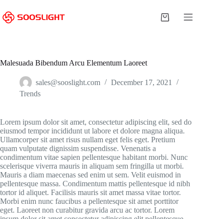
Skip
to
Shopping
content
cart
Malesuada Bibendum Arcu Elementum Laoreet
sales@sooslight.com
December 17, 2021
Trends
Lorem ipsum dolor sit amet, consectetur adipiscing elit, sed do
eiusmod tempor incididunt ut labore et dolore magna aliqua.
Ullamcorper sit amet risus nullam eget felis eget. Pretium
quam vulputate dignissim suspendisse. Venenatis a
condimentum vitae sapien pellentesque habitant morbi. Nunc
scelerisque viverra mauris in aliquam sem fringilla ut morbi.
Mauris a diam maecenas sed enim ut sem. Velit euismod in
pellentesque massa. Condimentum mattis pellentesque id nibh
tortor id aliquet. Facilisis mauris sit amet massa vitae tortor.
Morbi enim nunc faucibus a pellentesque sit amet porttitor
eget. Laoreet non curabitur gravida arcu ac tortor. Lorem
ipsum dolor sit amet consectetur adipiscing elit pellentesque